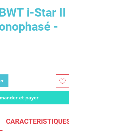
WT i-Star II
onophasé -
er
ander et payer
CARACTERISTIQUES