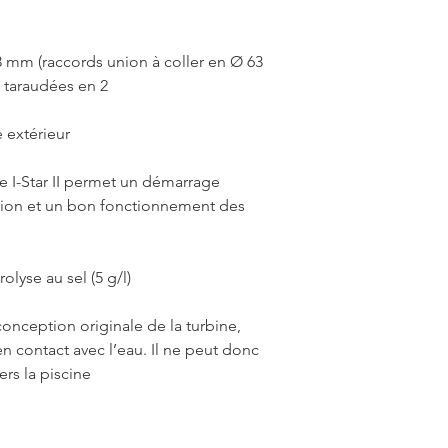
63 mm (raccords union à coller en Ø 63
 taraudées en 2
 extérieur
Star II permet un démarrage
ation et un bon fonctionnement des
lyse au sel (5 g/l)
conception originale de la turbine,
en contact avec l’eau. Il ne peut donc
ers la piscine