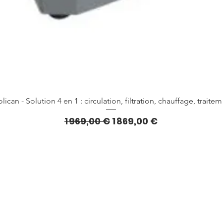
Aperçu rapide
lican - Solution 4 en 1 : circulation, filtration, chauffage, traite
Prix original
Prix promotionnel
1 969,00 €
1 869,00 €