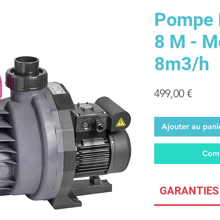
Pompe B
8 M - M
8m3/h
Prix
499,00 €
Ajouter au pani
Comm
GARANTIES