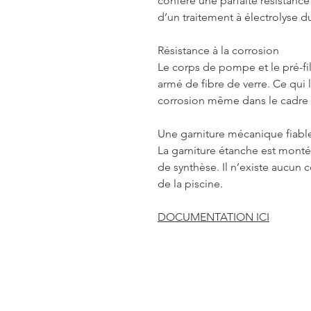
confère une parfaite résistanc
d’un traitement à électrolyse du
Résistance à la corrosion
Le corps de pompe et le pré-fi
armé de fibre de verre. Ce qui l
corrosion même dans le cadre d’
Une garniture mécanique fiabl
La garniture étanche est monté
de synthèse. Il n’existe aucun c
de la piscine.
DOCUMENTATION ICI