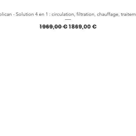
Aperçu rapide
lican - Solution 4 en 1 : circulation, filtration, chauffage, traite
Prix original
Prix promotionnel
1 969,00 €
1 869,00 €