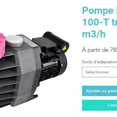
Pompe 
100-T t
m3/h
À partir de
78
Socle d'adaptatio
Sélectionner
Ajouter au pani
Comm