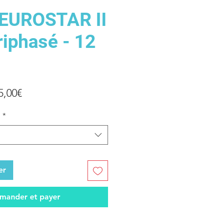
EUROSTAR II
riphasé - 12
Prix
5,00€
promotionnel
n
*
er
ander et payer