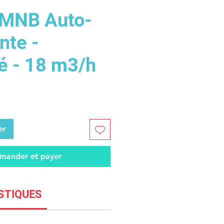
MNB Auto-
nte -
é - 18 m3/h
er
ander et payer
STIQUES