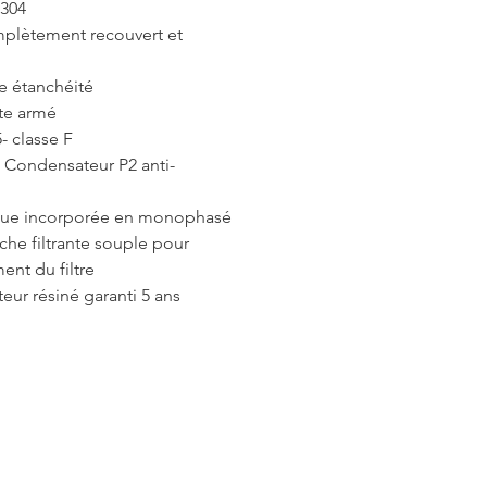
 304
mplètement recouvert et
 étanchéité
te armé
- classe F
, Condensateur P2 anti-
ique incorporée en monophasé
che filtrante souple pour
ent du filtre
eur résiné garanti 5 ans