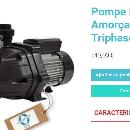
Pompe 
Amorça
Triphas
Prix
540,00 €
Ajouter au pani
Comm
CARACTERI