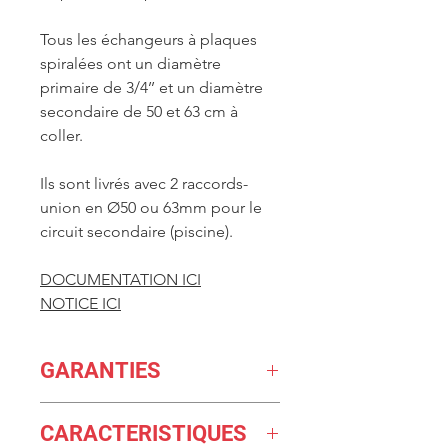
Tous les échangeurs à plaques
spiralées ont un diamètre
primaire de 3/4’’ et un diamètre
secondaire de 50 et 63 cm à
coller.
Ils sont livrés avec 2 raccords-
union en Ø50 ou 63mm pour le
circuit secondaire (piscine).
DOCUMENTATION ICI
NOTICE ICI
GARANTIES
GARANTIE 5 ans pour
CARACTERISTIQUES
l'échangeur en titane