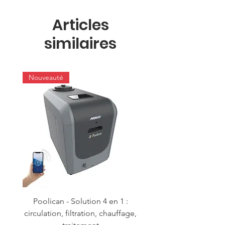
Articles
similaires
Nouveauté
Poolican - Solution 4 en 1 :
circulation, filtration, chauffage,
maçonnerie/liner - B