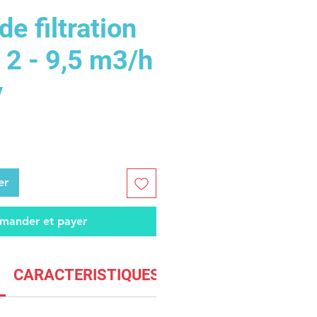
e filtration
 2 - 9,5 m3/h
v
er
ander et payer
CARACTERISTIQUES FILTRE
CARACTERI