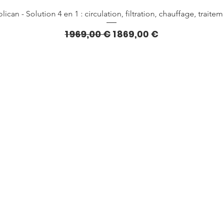
Aperçu rapide
lican - Solution 4 en 1 : circulation, filtration, chauffage, traite
Prix original
Prix promotionnel
1 969,00 €
1 869,00 €