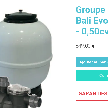
Groupe d
Bali Evo
- 0,50c
Prix
649,00 €
Ajouter au pani
Comm
GARANTIES