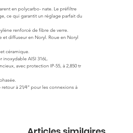
arent en polycarbo- nate. Le préfiltre
e, ce qui garantit un réglage parfait du
̀ne renforcé de fibre de verre.
et diffuseur en Noryl. Roue en Noryl
et céramique.
r inoxydable AISI 316L.
cieux, avec protection IP-55, à 2,850 tr
phasée.
retour à 21⁄4” pour les connexions à
Articles similaires