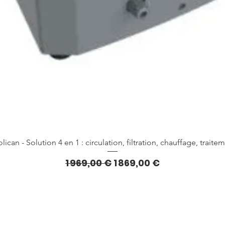
Aperçu rapide
lican - Solution 4 en 1 : circulation, filtration, chauffage, traite
Prix original
Prix promotionnel
1 969,00 €
1 869,00 €