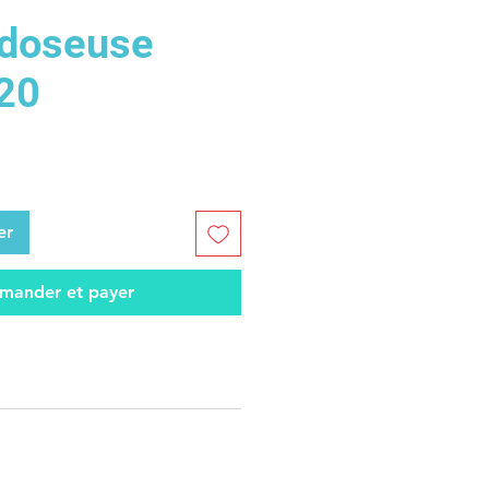
doseuse
20
er
ander et payer