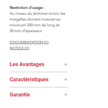
Restriction d’usage :
Au niveau du skimmer miroir, les
margelles doivent mesurer au
minimum 500 mm de long et
30 mm d’épaisseur.
DOCUMENTATION ICI
NOTICE ICI
Les Avantages
La protection de chantier auto-
Caractéristiques
adhésive livrée avec les skimmers
permet de protéger le corps et
▪ Fabrication en ABS traité anti-
les logements de vis, de tout
Garantie
UV spécial piscine
risque de détérioration ou
▪ Joints autocollants en
d'obstruction par le mortier de
Garantie 10 ans pièce à sceller
élastomère